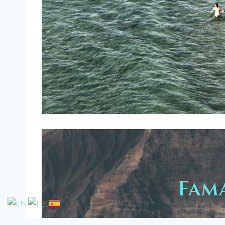
Fam
Teguise y